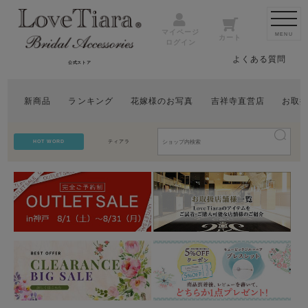
マイページ
MENU
カート
ログイン
よくある質問
公式ストア
新商品
ランキング
花嫁様のお写真
吉祥寺直営店
お取
HOT WORD
ティアラ