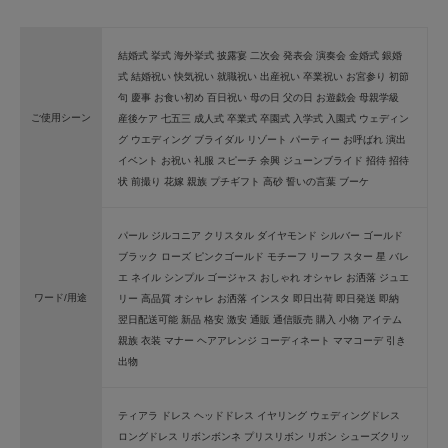
結婚式 挙式 海外挙式 披露宴 二次会 発表会 演奏会 金婚式 銀婚
式 結婚祝い 快気祝い 就職祝い 出産祝い 卒業祝い お宮参り 初節
句 慶事 お食い初め 百日祝い 母の日 父の日 お遊戯会 母親学級
ご使用シーン
産後ケア 七五三 成人式 卒業式 卒園式 入学式 入園式 ウェディン
グ ウエディング ブライダル リゾート パーティー お呼ばれ 演出
イベント お祝い 礼服 スピーチ 余興 ジューンブライド 招待 招待
状 前撮り 花嫁 親族 プチギフト 高砂 誓いの言葉 ブーケ
パール ジルコニア クリスタル ダイヤモンド シルバー ゴールド
ブラック ローズ ピンクゴールド モチーフ リーフ スター 星 バレ
エ ネイル シンプル ゴージャス おしゃれ オシャレ お洒落 ジュエ
ワード/用途
リー 高品質 オシャレ お洒落 インスタ 即日出荷 即日発送 即納
翌日配送可能 新品 格安 激安 通販 通信販売 購入 小物 アイテム
親族 衣装 マナー ヘアアレンジ コーディネート ママコーデ 引き
出物
ティアラ ドレス ヘッドドレス イヤリング ウェディングドレス
ロングドレス リボンボンネ プリスリボン リボン シューズクリッ