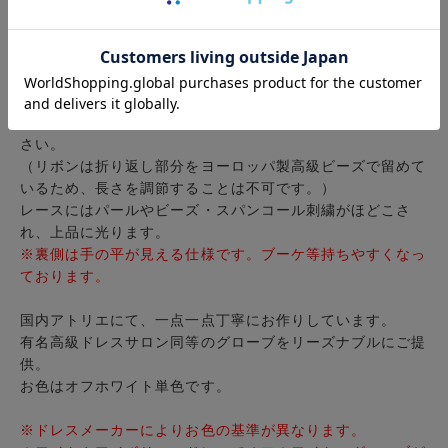
当店オリジナルアイテムです。
コード
レース
をカットし2枚縫い合わせ、手に沿う様に形作
っています。
リボンで結ぶ珍しいタイプで、個性的でかつエレガントなグ
ローブはゲストの方からも注目度が高くなります。
リボンの結び方は写真以外にもお好きにアレンジしてみて下
さい。
（リボンは折り返し部分をヨーロッパ製高級ビーズで留めて
いるため、長さを調節することは不可です。）
レースにはパールやビーズ・スパンコール刺繍がほどこさ
れ、上品に光ります。
※裏側は手の平が見える仕様です。ブーケ等持ちやすくなっ
ております。
国内アトリエにて、一点一点丁寧にお作りしています。
有名高級ドレスサロン同等の
グローブ
をリーズナブルにご提
供。
お色はオフホワイト単色です。
※ドレスメーカーによりお色の基準が異なります。