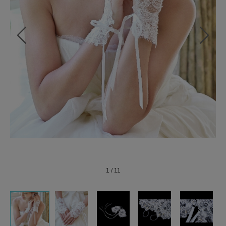
1
/
11