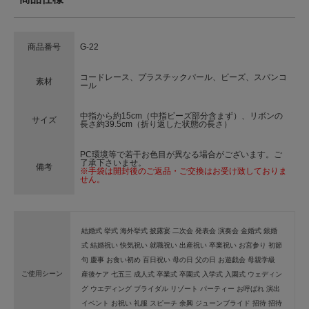
商品番号
G-22
コードレース、プラスチックパール、ビーズ、スパンコ
素材
ール
中指から約15cm（中指ビーズ部分含まず）、リボンの
サイズ
長さ約39.5cm（折り返した状態の長さ）
PC環境等で若干お色目が異なる場合がございます。ご
了承下さいませ。
備考
※手袋は開封後のご返品・ご交換はお受け致しておりま
せん。
結婚式 挙式 海外挙式 披露宴 二次会 発表会 演奏会 金婚式 銀婚
式 結婚祝い 快気祝い 就職祝い 出産祝い 卒業祝い お宮参り 初節
句 慶事 お食い初め 百日祝い 母の日 父の日 お遊戯会 母親学級
ご使用シーン
産後ケア 七五三 成人式 卒業式 卒園式 入学式 入園式 ウェディン
グ ウエディング ブライダル リゾート パーティー お呼ばれ 演出
イベント お祝い 礼服 スピーチ 余興 ジューンブライド 招待 招待