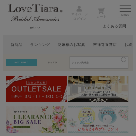
マイページ
MENU
カート
ログイン
よくある質問
公式ストア
新商品
ランキング
花嫁様のお写真
吉祥寺直営店
お取
HOT WORD
ティアラ