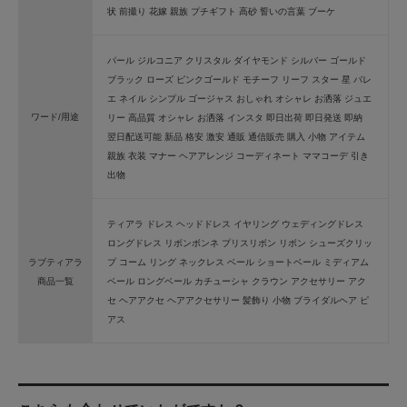
状 前撮り 花嫁 親族 プチギフト 高砂 誓いの言葉 ブーケ
パール ジルコニア クリスタル ダイヤモンド シルバー ゴールド
ブラック ローズ ピンクゴールド モチーフ リーフ スター 星 バレ
エ ネイル シンプル ゴージャス おしゃれ オシャレ お洒落 ジュエ
ワード/用途
リー 高品質 オシャレ お洒落 インスタ 即日出荷 即日発送 即納
翌日配送可能 新品 格安 激安 通販 通信販売 購入 小物 アイテム
親族 衣装 マナー ヘアアレンジ コーディネート ママコーデ 引き
出物
ティアラ ドレス ヘッドドレス イヤリング ウェディングドレス
ロングドレス リボンボンネ プリスリボン リボン シューズクリッ
ラブティアラ
プ コーム リング ネックレス ベール ショートベール ミディアム
商品一覧
ベール ロングベール カチューシャ クラウン アクセサリー アク
セ ヘアアクセ ヘアアクセサリー 髪飾り 小物 ブライダルヘア ピ
アス