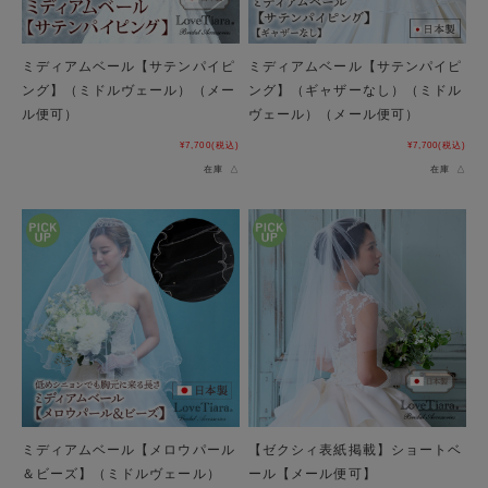
ミディアムベール【サテンパイピ
ミディアムベール【サテンパイピ
ング】（ミドルヴェール）（メー
ング】（ギャザーなし）（ミドル
ル便可）
ヴェール）（メール便可）
¥7,700
(税込)
¥7,700
(税込)
在庫 △
在庫 △
ミディアムベール【メロウパール
【ゼクシィ表紙掲載】ショートベ
＆ビーズ】（ミドルヴェール）
ール【メール便可】