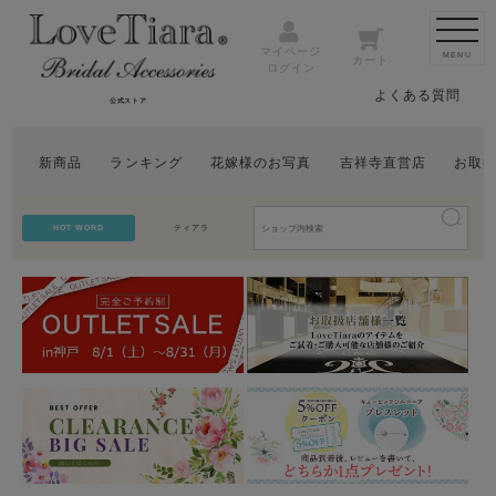
マイページ
MENU
カート
ログイン
よくある質問
公式ストア
新商品
ランキング
花嫁様のお写真
吉祥寺直営店
お取
HOT WORD
ティアラ