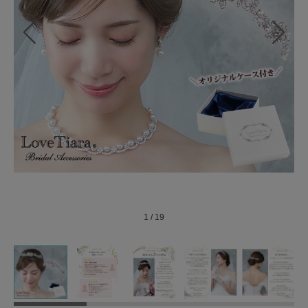
1
/
19