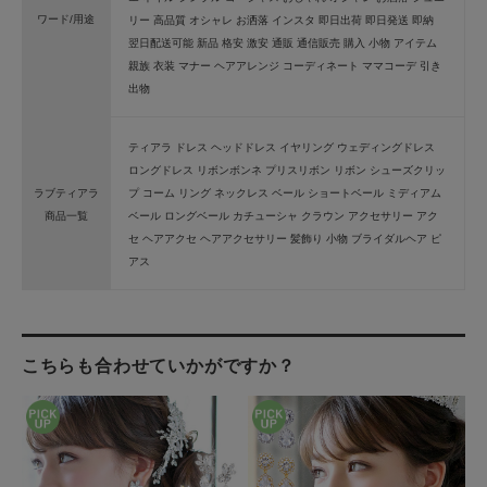
ワード/用途
リー 高品質 オシャレ お洒落 インスタ 即日出荷 即日発送 即納
翌日配送可能 新品 格安 激安 通販 通信販売 購入 小物 アイテム
親族 衣装 マナー ヘアアレンジ コーディネート ママコーデ 引き
出物
ティアラ ドレス ヘッドドレス イヤリング ウェディングドレス
ロングドレス リボンボンネ プリスリボン リボン シューズクリッ
ラブティアラ
プ コーム リング ネックレス ベール ショートベール ミディアム
商品一覧
ベール ロングベール カチューシャ クラウン アクセサリー アク
セ ヘアアクセ ヘアアクセサリー 髪飾り 小物 ブライダルヘア ピ
アス
こちらも合わせていかがですか？