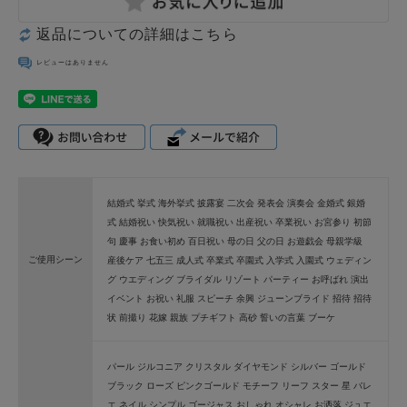
返品についての詳細はこちら
レビューはありません
結婚式 挙式 海外挙式 披露宴 二次会 発表会 演奏会 金婚式 銀婚
式 結婚祝い 快気祝い 就職祝い 出産祝い 卒業祝い お宮参り 初節
句 慶事 お食い初め 百日祝い 母の日 父の日 お遊戯会 母親学級
ご使用シーン
産後ケア 七五三 成人式 卒業式 卒園式 入学式 入園式 ウェディン
グ ウエディング ブライダル リゾート パーティー お呼ばれ 演出
イベント お祝い 礼服 スピーチ 余興 ジューンブライド 招待 招待
状 前撮り 花嫁 親族 プチギフト 高砂 誓いの言葉 ブーケ
パール ジルコニア クリスタル ダイヤモンド シルバー ゴールド
ブラック ローズ ピンクゴールド モチーフ リーフ スター 星 バレ
エ ネイル シンプル ゴージャス おしゃれ オシャレ お洒落 ジュエ