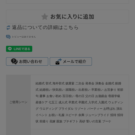
返品についての詳細はこちら
レビューはありません
結婚式 挙式 海外挙式 披露宴 二次会 発表会 演奏会 金婚式 銀婚
式 結婚祝い 快気祝い 就職祝い 出産祝い 卒業祝い お宮参り 初節
句 慶事 お食い初め 百日祝い 母の日 父の日 お遊戯会 母親学級
ご使用シーン
産後ケア 七五三 成人式 卒業式 卒園式 入学式 入園式 ウェディン
グ ウエディング ブライダル リゾート パーティー お呼ばれ 演出
イベント お祝い 礼服 スピーチ 余興 ジューンブライド 招待 招待
状 前撮り 花嫁 親族 プチギフト 高砂 誓いの言葉 ブーケ