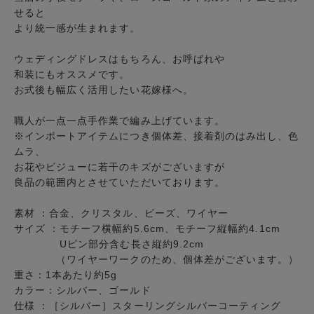
せると
より統一感が生まれます。
ウェディングドレスはもちろん、お呼ばれや
和装にもオススメです。
お式後も幅広く活用したい花嫁様へ。
職人が一点一点手作業で編み上げています。
※インポートアイテムにつき個体差、接着剤のはみ出し、色
ムラ、
お花やビジューに若干のキズがございますが
良品の範囲内とさせていただいております。
素材 ：合金、クリスタル、ビーズ、ワイヤー
サイズ ：モチーフ横幅約5.6cm、モチーフ縦幅約4.1cm
Uピン部分含む長さ縦約9.2cm
（ワイヤーワークのため、個体差がございます。）
重さ：1本あたり約5g
カラー：シルバー、ゴールド
仕様 ：［シルバー］スターリングシルバーコーティング