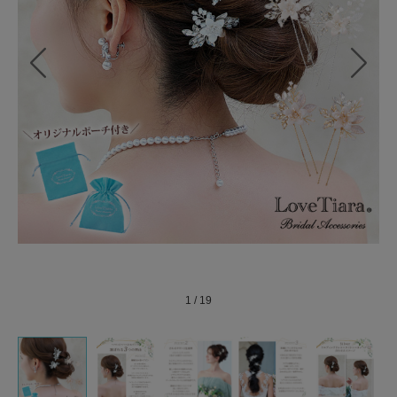
1
/
19