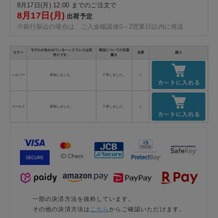
8月17日(月) 12:00 までのご注文で
8月17日(月)
出荷予定
※銀行振込の場合は、ご入金確認後0～2営業日以内に発送
モデルが合わせているヘッドドレスは別
商品についての注意
カラー
在庫
購入
売りです。
書き
シルバー
承知しました。
了承しました。
△
ゴールド
承知しました。
了承しました。
△
一部の決済方法を抜粋しています。
その他の決済方法は
こちら
からご確認いただけます。