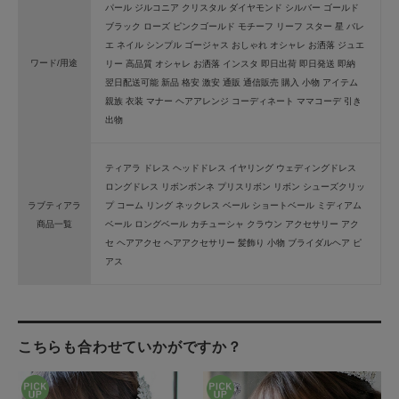
パール ジルコニア クリスタル ダイヤモンド シルバー ゴールド
ブラック ローズ ピンクゴールド モチーフ リーフ スター 星 バレ
エ ネイル シンプル ゴージャス おしゃれ オシャレ お洒落 ジュエ
ワード/用途
リー 高品質 オシャレ お洒落 インスタ 即日出荷 即日発送 即納
翌日配送可能 新品 格安 激安 通販 通信販売 購入 小物 アイテム
親族 衣装 マナー ヘアアレンジ コーディネート ママコーデ 引き
出物
ティアラ ドレス ヘッドドレス イヤリング ウェディングドレス
ロングドレス リボンボンネ プリスリボン リボン シューズクリッ
ラブティアラ
プ コーム リング ネックレス ベール ショートベール ミディアム
商品一覧
ベール ロングベール カチューシャ クラウン アクセサリー アク
セ ヘアアクセ ヘアアクセサリー 髪飾り 小物 ブライダルヘア ピ
アス
こちらも合わせていかがですか？