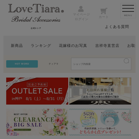
マイページ
MENU
カート
ログイン
よくある質問
公式ストア
新商品
ランキング
花嫁様のお写真
吉祥寺直営店
お取
HOT WORD
ティアラ