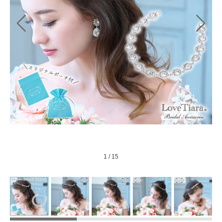
1
/
15