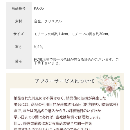
商品番号
KA-05
素材
合金、クリスタル
サイズ
モチーフの幅約1.4cm、モチーフの長さ約30cm。
重さ
約44g
PC環境等で若干お色目が異なる場合がございます。ご
備考
了承下さいませ。