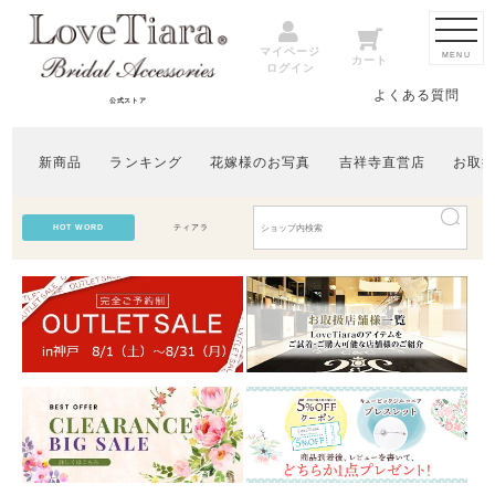
マイページ
MENU
カート
ログイン
よくある質問
公式ストア
新商品
ランキング
花嫁様のお写真
吉祥寺直営店
お取
HOT WORD
ティアラ