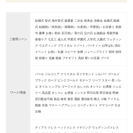
結婚式 挙式 海外挙式 披露宴 二次会 発表会 演奏会 金婚式 銀婚
式 結婚祝い 快気祝い 就職祝い 出産祝い 卒業祝い お宮参り 初節
句 慶事 お食い初め 百日祝い 母の日 父の日 お遊戯会 母親学級
ご使用シーン
産後ケア 七五三 成人式 卒業式 卒園式 入学式 入園式 ウェディン
グ ウエディング ブライダル リゾート パーティー お呼ばれ 演出
イベント お祝い 礼服 スピーチ 余興 ジューンブライド 招待 招待
状 前撮り 花嫁 親族 プチギフト 高砂 誓いの言葉 ブーケ
パール ジルコニア クリスタル ダイヤモンド シルバー ゴールド
ブラック ローズ ピンクゴールド モチーフ リーフ スター 星 バレ
エ ネイル シンプル ゴージャス おしゃれ オシャレ お洒落 ジュエ
ワード/用途
リー 高品質 オシャレ お洒落 インスタ 即日出荷 即日発送 即納
翌日配送可能 新品 格安 激安 通販 通信販売 購入 小物 アイテム
親族 衣装 マナー ヘアアレンジ コーディネート ママコーデ 引き
出物
ティアラ ドレス ヘッドドレス イヤリング ウェディングドレス