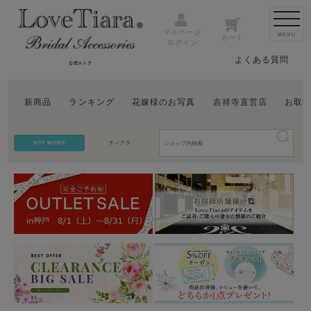
マイページ
MENU
カート
ログイン
よくある質問
公式ストア
新商品
ランキング
花嫁様のお写真
吉祥寺直営店
お取
HOT WORD
ティアラ