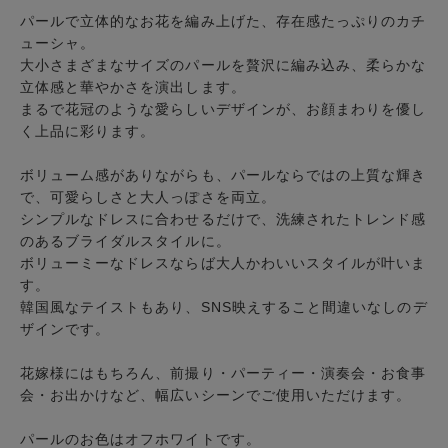
パールで立体的なお花を編み上げた、存在感たっぷりの
カチ
ューシャ
。
大小さまざまなサイズのパールを贅沢に編み込み、柔らかな
立体感と華やかさを演出します。
まるで花冠のような愛らしいデザインが、お顔まわりを優し
く上品に彩ります。
ボリューム感がありながらも、パールならではの上質な輝き
で、可愛らしさと大人っぽさを両立。
シンプルなドレスに合わせるだけで、洗練されたトレンド感
のあるブライダルスタイルに。
ボリューミーなドレスならば大人かわいいスタイルが叶いま
す。
韓国風なテイストもあり、SNS映えすること間違いなしのデ
ザインです。
花嫁様にはもちろん、前撮り・パーティー・演奏会・お食事
会・お出かけなど、幅広いシーンでご使用いただけます。
パールのお色はオフホワイトです。