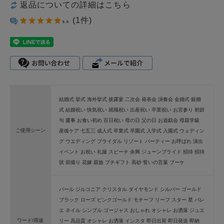
返品についての詳細はこちら
(1件)
5.0
結婚式 挙式 海外挙式 披露宴 二次会 発表会 演奏会 金婚式 銀婚
式 結婚祝い 快気祝い 就職祝い 出産祝い 卒業祝い お宮参り 初節
句 慶事 お食い初め 百日祝い 母の日 父の日 お遊戯会 母親学級
ご使用シーン
産後ケア 七五三 成人式 卒業式 卒園式 入学式 入園式 ウェディン
グ ウエディング ブライダル リゾート パーティー お呼ばれ 演出
イベント お祝い 礼服 スピーチ 余興 ジューンブライド 招待 招待
状 前撮り 花嫁 親族 プチギフト 高砂 誓いの言葉 ブーケ
パール ジルコニア クリスタル ダイヤモンド シルバー ゴールド
ブラック ローズ ピンクゴールド モチーフ リーフ スター 星 バレ
エ ネイル シンプル ゴージャス おしゃれ オシャレ お洒落 ジュエ
ワード/用途
リー 高品質 オシャレ お洒落 インスタ 即日出荷 即日発送 即納