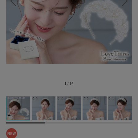
1
/
16