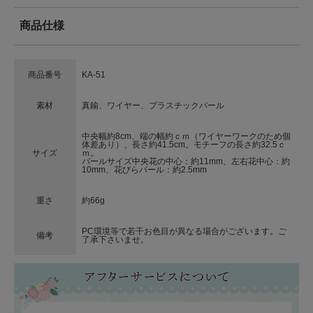
商品仕様
商品番号
KA-51
素材
真鍮、ワイヤー、プラスチックパール
中央幅約8cm、端の幅約ｃｍ（ワイヤーワークのため個
体差あり）、長さ約41.5cm。モチーフの長さ約32.5ｃ
サイズ
ｍ。
パールサイズ中央花の中心：約11mm、左右花中心：約
10mm、花びらパール：約2.5mm
重さ
約66g
PC環境等で若干お色目が異なる場合がございます。ご
備考
了承下さいませ。