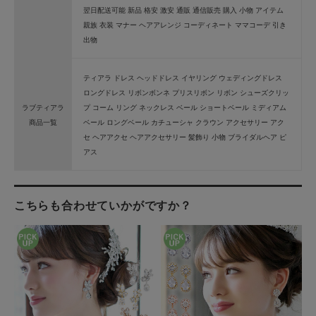
翌日配送可能 新品 格安 激安 通販 通信販売 購入 小物 アイテム
親族 衣装 マナー ヘアアレンジ コーディネート ママコーデ 引き
出物
ティアラ ドレス ヘッドドレス イヤリング ウェディングドレス
ロングドレス リボンボンネ プリスリボン リボン シューズクリッ
ラブティアラ
プ コーム リング ネックレス ベール ショートベール ミディアム
商品一覧
ベール ロングベール カチューシャ クラウン アクセサリー アク
セ ヘアアクセ ヘアアクセサリー 髪飾り 小物 ブライダルヘア ピ
アス
こちらも合わせていかがですか？