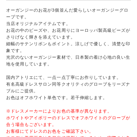
オーガンジーのお花が3個並んだ愛らしい
オーガンジーグロ
ーブ
です。
当店オリジナルアイテムです。
お花の中のビーズや、お花周りにヨーロッパ製高級ビーズが
さりげなく輝きを添えています。
細幅のサテンリボンもポイント。涼しげで優しく、清楚な印
象です。
光沢のないオーガンジー素材で、日本製の着け心地の良い生
地を使用しています。
国内アトリエにて、一点一点丁寧にお作りしています。
有名高級ドレスサロン同等クオリティのグローブをリーズナ
ブルにご提供。
お色はオフホワイト単色です。若干伸縮します。
※ドレスメーカーによりお色の基準が異なります。
ホワイトやアイボリーのドレスでオフホワイトのグローブが
合う場合もございます。
お客様にてドレスのお色をご確認下さい。