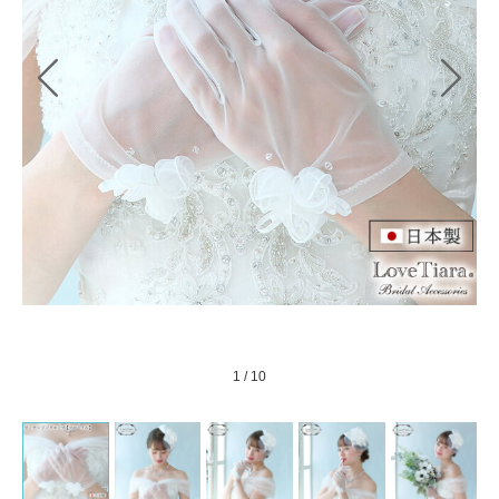
1
/
10