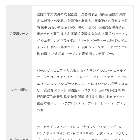
結婚式 挙式 海外挙式 披露宴 二次会 発表会 演奏会 金婚式 銀婚
式 結婚祝い 快気祝い 就職祝い 出産祝い 卒業祝い お宮参り 初節
句 慶事 お食い初め 百日祝い 母の日 父の日 お遊戯会 母親学級
ご使用シーン
産後ケア 七五三 成人式 卒業式 卒園式 入学式 入園式 ウェディン
グ ウエディング ブライダル リゾート パーティー お呼ばれ 演出
イベント お祝い 礼服 スピーチ 余興 ジューンブライド 招待 招待
状 前撮り 花嫁 親族 プチギフト 高砂 誓いの言葉 ブーケ
パール ジルコニア クリスタル ダイヤモンド シルバー ゴールド
ブラック ローズ ピンクゴールド モチーフ リーフ スター 星 バレ
エ ネイル シンプル ゴージャス おしゃれ オシャレ お洒落 ジュエ
ワード/用途
リー 高品質 オシャレ お洒落 インスタ 即日出荷 即日発送 即納
翌日配送可能 新品 格安 激安 通販 通信販売 購入 小物 アイテム
親族 衣装 マナー ヘアアレンジ コーディネート ママコーデ 引き
出物
ティアラ ドレス ヘッドドレス イヤリング ウェディングドレス
ロングドレス リボンボンネ プリスリボン リボン シューズクリッ
ラブティアラ
プ コーム リング ネックレス ベール ショートベール ミディアム