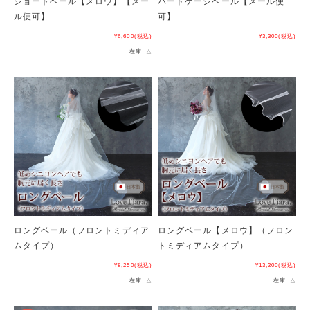
ショートベール【メロウ】【メー
バードケージベール【メール便
ル便可】
可】
¥6,600
(税込)
¥3,300
(税込)
在庫 △
ロングベール（フロントミディア
ロングベール【メロウ】（フロン
ムタイプ）
トミディアムタイプ）
¥8,250
(税込)
¥13,200
(税込)
在庫 △
在庫 △