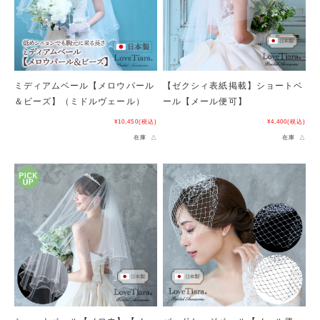
ミディアムベール【メロウパール
【ゼクシィ表紙掲載】ショートベ
＆ビーズ】（ミドルヴェール）
ール【メール便可】
¥10,450
(税込)
¥4,400
(税込)
在庫 △
在庫 △