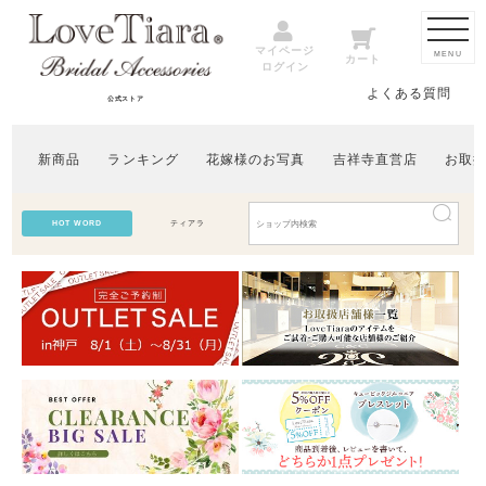
マイページ
MENU
カート
ログイン
よくある質問
公式ストア
新商品
ランキング
花嫁様のお写真
吉祥寺直営店
お取
HOT WORD
ティアラ