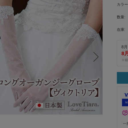
カラー
数量:
在庫:
8月
8
※
一