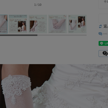
そ
1
/
10
返
レビ