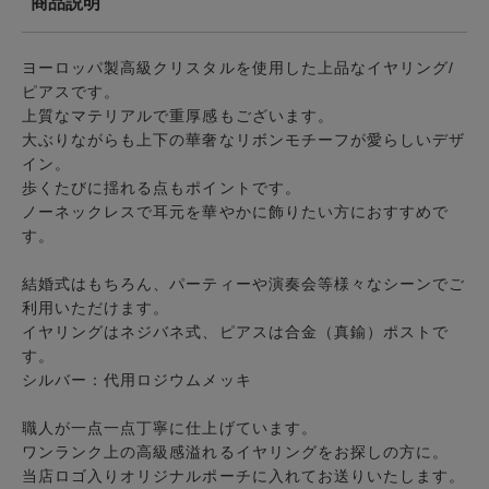
商品説明
ヨーロッパ製高級
クリスタル
を使用した上品な
イヤリング
/
ピアス
です。
上質なマテリアルで重厚感もございます。
大ぶりながらも上下の華奢なリボンモチーフが愛らしいデザ
イン。
歩くたびに揺れる点もポイントです。
ノーネックレスで耳元を華やかに飾りたい方におすすめで
す。
結婚式はもちろん、パーティーや演奏会等様々なシーンでご
利用いただけます。
イヤリングはネジバネ式、ピアスは合金（真鍮）ポストで
す。
シルバー：代用ロジウムメッキ
職人が一点一点丁寧に仕上げています。
ワンランク上の高級感溢れるイヤリングをお探しの方に。
当店ロゴ入りオリジナルポーチに入れてお送りいたします。