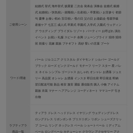
結婚式 挙式 海外挙式 披露宴 二次会 発表会 演奏会 金婚式 銀婚
式 結婚祝い 快気祝い 就職祝い 出産祝い 卒業祝い お宮参り 初節
句 慶事 お食い初め 百日祝い 母の日 父の日 お遊戯会 母親学級
ご使用シーン
産後ケア 七五三 成人式 卒業式 卒園式 入学式 入園式 ウェディン
グ ウエディング ブライダル リゾート パーティー お呼ばれ 演出
イベント お祝い 礼服 スピーチ 余興 ジューンブライド 招待 招待
状 前撮り 花嫁 親族 プチギフト 高砂 誓いの言葉 ブーケ
パール ジルコニア クリスタル ダイヤモンド シルバー ゴールド
ブラック ローズ ピンクゴールド モチーフ リーフ スター 星 バレ
エ ネイル シンプル ゴージャス おしゃれ オシャレ お洒落 ジュエ
ワード/用途
リー 高品質 オシャレ お洒落 インスタ 即日出荷 即日発送 即納
翌日配送可能 新品 格安 激安 通販 通信販売 購入 小物 アイテム
親族 衣装 マナー ヘアアレンジ コーディネート ママコーデ 引き
出物
ティアラ ドレス ヘッドドレス イヤリング ウェディングドレス
ロングドレス リボンボンネ プリスリボン リボン シューズクリッ
ラブティアラ
プ コーム リング ネックレス ベール ショートベール ミディアム
商品一覧
ベール ロングベール カチューシャ クラウン アクセサリー アク