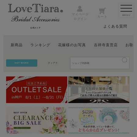
マイページ
MENU
カート
ログイン
よくある質問
公式ストア
新商品
ランキング
花嫁様のお写真
吉祥寺直営店
お取
HOT WORD
ティアラ