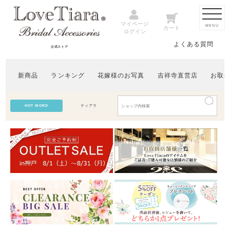
マイページ
MENU
カート
ログイン
よくある質問
公式ストア
新商品
ランキング
花嫁様のお写真
吉祥寺直営店
お取
HOT WORD
ティアラ