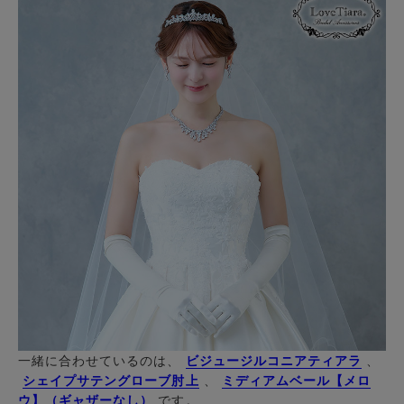
一緒に合わせているのは、
ビジュージルコニアティアラ
、
シェイプサテングローブ肘上
、
ミディアムベール【メロ
ウ】（ギャザーなし）
です。