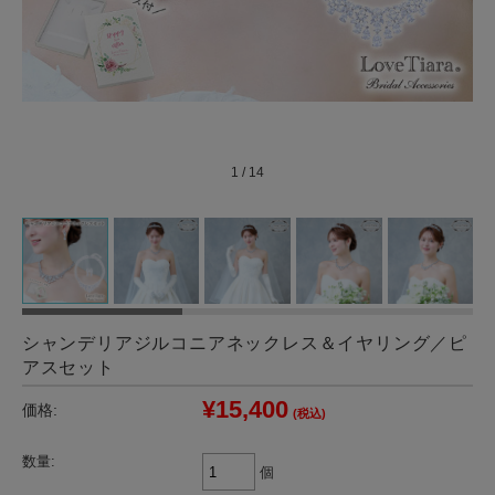
1
/
14
シャンデリアジルコニアネックレス＆イヤリング／ピ
アスセット
¥15,400
価格:
(税込)
数量:
個