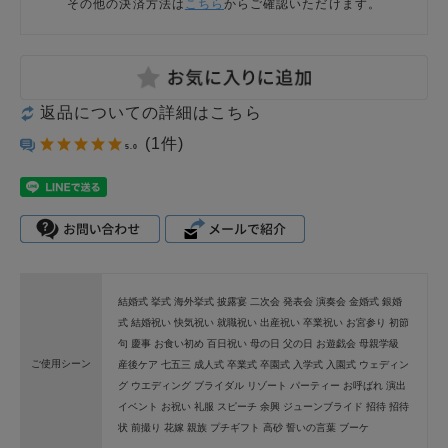
その他の決済方法は
こちら
からご確認いただけます。
返品についての詳細はこちら
(1件)
5.0
結婚式 挙式 海外挙式 披露宴 二次会 発表会 演奏会 金婚式 銀婚
式 結婚祝い 快気祝い 就職祝い 出産祝い 卒業祝い お宮参り 初節
句 慶事 お食い初め 百日祝い 母の日 父の日 お遊戯会 母親学級
ご使用シーン
産後ケア 七五三 成人式 卒業式 卒園式 入学式 入園式 ウェディン
グ ウエディング ブライダル リゾート パーティー お呼ばれ 演出
イベント お祝い 礼服 スピーチ 余興 ジューンブライド 招待 招待
状 前撮り 花嫁 親族 プチギフト 高砂 誓いの言葉 ブーケ