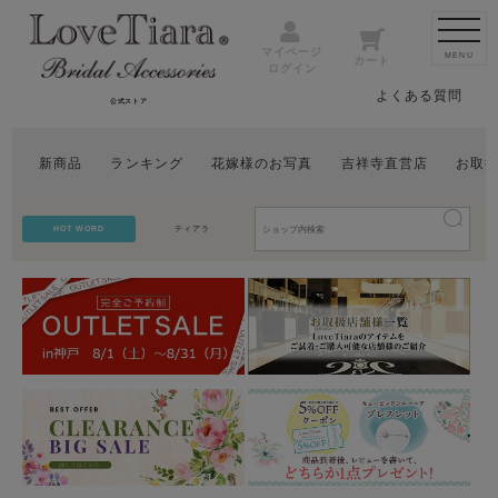
マイページ
MENU
カート
ログイン
よくある質問
公式ストア
新商品
ランキング
花嫁様のお写真
吉祥寺直営店
お取
HOT WORD
ティアラ