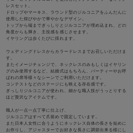
レスセット
。
ドロップやマーキス、ラウンド型のジルコニアをふんだんに
使用した煌びやかで華やかなデザイン。
トップから端までぎっしりとジルコニアが埋め込まれ、どの
角度からも輝き、主役感を感じさせます。
イヤリングは歩くたびに揺れます。
ウェディングドレスからカラードレスまでお召しいただけま
す。
またイメージチェンジで、ネックレスのみもしくはイヤリン
グのみ使用するなど、結婚式はもちろん、パーティーやお呼
ばれの席等様々なシーンでご利用いただけます。
コンテストなどのステージにも映える存在感です。
ぎっしりジルコニアが使われ、細かな職人技がうっとりする
ほど贅沢なアイテムです。
職人が一点一点丁寧に仕上げ、
ジルコニアはすべて爪留めで固定しています。
また日本人女性に合うようにネックレス自体の長さを短めに
お作りし、アジャスターでお好きな長さに調節出来る様にし