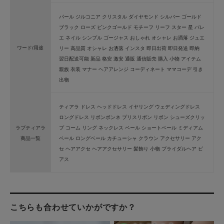
パール ジルコニア クリスタル ダイヤモンド シルバー ゴールド
ブラック ローズ ピンクゴールド モチーフ リーフ スター 星 バレ
エ ネイル シンプル ゴージャス おしゃれ オシャレ お洒落 ジュエ
ワード/用途
リー 高品質 オシャレ お洒落 インスタ 即日出荷 即日発送 即納
翌日配送可能 新品 格安 激安 通販 通信販売 購入 小物 アイテム
親族 衣装 マナー ヘアアレンジ コーディネート ママコーデ 引き
出物
ティアラ ドレス ヘッドドレス イヤリング ウェディングドレス
ロングドレス リボンボンネ プリスリボン リボン シューズクリッ
ラブティアラ
プ コーム リング ネックレス ベール ショートベール ミディアム
商品一覧
ベール ロングベール カチューシャ クラウン アクセサリー アク
セ ヘアアクセ ヘアアクセサリー 髪飾り 小物 ブライダルヘア ピ
アス
こちらも合わせていかがですか？