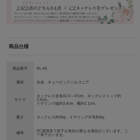
商品仕様
商品番号
RL-65
素材
合金、キュービックジルコニア
ネックレス全長41.5～47cm、ネックレストップ約
サイズ
3.5cm。
イヤリング縦約3.4cm、横約1.1cm。
重さ
ネックレス約56g、イヤリング片耳約6g。
PC環境等で若干お色目が異なる場合がございます。ご
備考
了承下さいませ。