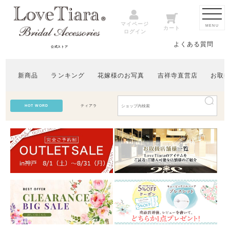
マイページ
MENU
カート
ログイン
よくある質問
公式ストア
新商品
ランキング
花嫁様のお写真
吉祥寺直営店
お取
HOT WORD
ティアラ