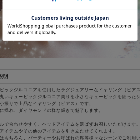
説明
ビックジルコニアを使用したラグジュアリーなイヤリング（ピア
丸い
キュービックジルコニア
周りを小さなキュービックを囲った
小振りで上品な
イヤリング
（
ピアス
）です。
に揺れ、ダイヤモンドの様な輝きで魅了します。
ルで合わせやすく、ヘッドアイテムを選ばずお召しいただけます
アイテムやその他のアイテムを引き立たせてくれます。
はもちろん、パーティーやお呼ばれの席等様々なシーンでご利用