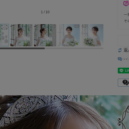
1
/
10
一
そ
返
レビ