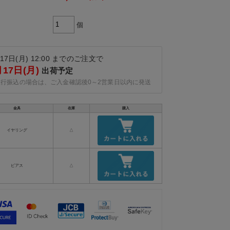
個
17日(月) 12:00 までのご注文で
月17日(月)
出荷予定
銀行振込の場合は、ご入金確認後0～2営業日以内に発送
金具
在庫
購入
イヤリング
△
ピアス
△