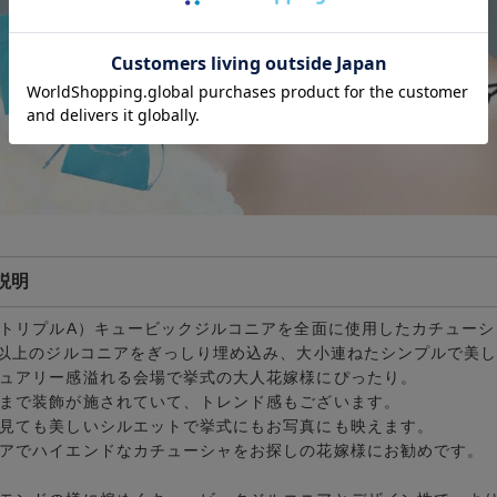
説明
（トリプルA）キュービックジルコニアを全面に使用したカチュー
粒以上のジルコニアをぎっしり埋め込み、大小連ねたシンプルで美
ュアリー感溢れる会場で挙式の大人花嫁様にぴったり。
まで装飾が施されていて、トレンド感もございます。
見ても美しいシルエットで挙式にもお写真にも映えます。
アでハイエンドなカチューシャをお探しの花嫁様にお勧めです。