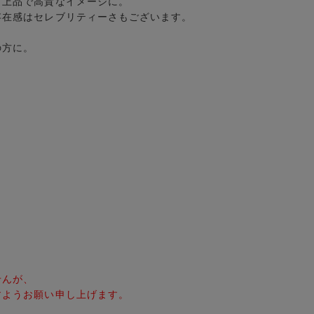
り上品で高貴なイメージに。
存在感はセレブリティーさもございます。
の方に。
せんが、
すようお願い申し上げます。