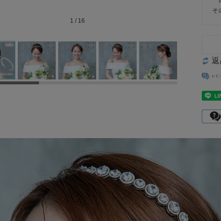
そ
1
/
16
返
レビ