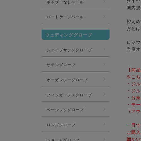
ダイヤ
ギャザーなしベール
国内披
バードケージベール
控えめ
お色は
ウェディンググローブ
ロジウ
当店オ
シェイプサテングローブ
サテングローブ
【商品
※こち
オーガンジーグローブ
・ジル
・ジル
フィンガーレスグローブ
・台座
・モー
ベーシックグローブ
（アウ
ロンググローブ
一目で
ご購入
細かい
ショートグローブ