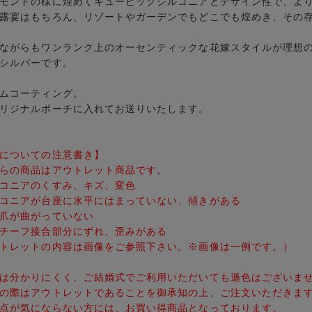
モンドの様に煌めくキュービックジルコニアとデザイン性で、よ
露宴はもちろん、リゾートやガーデンでもどこでも煌めき、その
ながらもワンランク上のオーセンティックな花嫁スタイルが理想
シルバーです。
ムコーティング。
リジナルポーチに入れてお送りいたします。
についての注意書き】
らの商品はアウトレット商品です。
コニアのくすみ、キズ、変色
コニアが台座に水平にはまっていない、傾きがある
爪が曲がっていない
チーフ接合部分にずれ、歪みがある
トレットの内容は画像をご参照下さい。※画像は一例です。）
は分かりにくく、ご結婚式でご利用いただいても遜色はございま
の際はアウトレットであることを御承知の上、ご注文いただきま
点が気にならない方には、お買い得商品となっております。