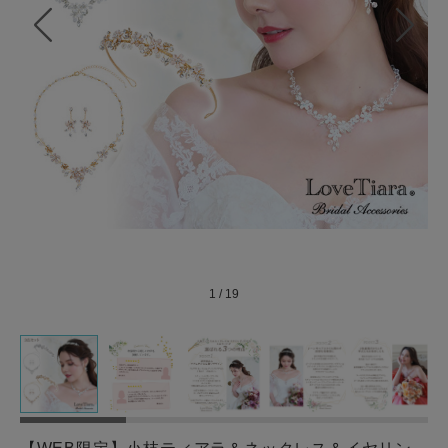
1
/
19