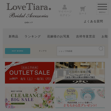
マイページ
MENU
カート
ログイン
よくある質問
公式ストア
新商品
ランキング
花嫁様のお写真
吉祥寺直営店
お取
HOT WORD
ティアラ