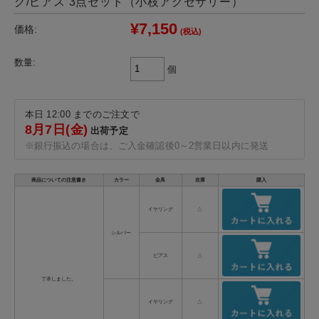
グ/ピアス 3点セット（小枝アクセサリー）
¥7,150
価格:
(税込)
数量:
個
本日 12:00 までのご注文で
8月7日(金)
出荷予定
※銀行振込の場合は、ご入金確認後0～2営業日以内に発送
商品についての注意書き
カラー
金具
在庫
購入
イヤリング
△
シルバー
ピアス
△
了承しました。
イヤリング
△