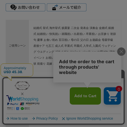
結婚式 挙式 海外挙式 披露宴 二次会 発表会 演奏会 金婚式 銀婚
式 結婚祝い 快気祝い 就職祝い 出産祝い 卒業祝い お宮参り 初節
句 慶事 お食い初め 百日祝い 母の日 父の日 お遊戯会 母親学級
ご使用シーン
産後ケア 七五三 成人式 卒業式 卒園式 入学式 入園式 ウェディン
グ ウエディング ブライダル リゾート パーティー お呼ばれ 演出
イベント お祝い 礼服 スピーチ 余興 ジューンブライド 招待 招待
状 前撮り 花嫁 親族 プチギフト 高砂 誓いの言葉 ブーケ
パール ジルコニア クリスタル ダイヤモンド シルバー ゴールド
ブラック ローズ ピンクゴールド モチーフ リーフ スター 星 バレ
エ ネイル シンプル ゴージャス おしゃれ オシャレ お洒落 ジュエ
ワード/用途
リー 高品質 オシャレ お洒落 インスタ 即日出荷 即日発送 即納
翌日配送可能 新品 格安 激安 通販 通信販売 購入 小物 アイテム
親族 衣装 マナー ヘアアレンジ コーディネート ママコーデ 引き
出物