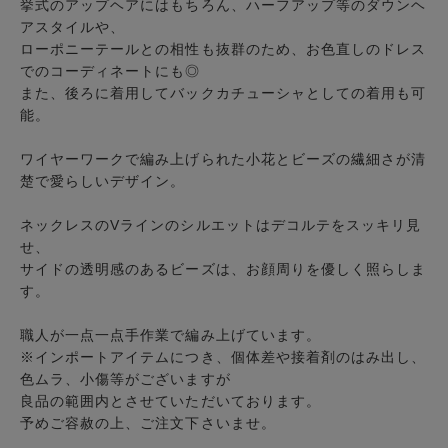
挙式のアップヘアにはもちろん、ハーフアップ等のダウンヘ
アスタイルや、
ローポニーテールとの相性も抜群のため、お色直しのドレス
でのコーディネートにも◎
また、後ろに着用してバックカチューシャとしての着用も可
能。
ワイヤーワークで編み上げられた小花とビーズの繊細さが清
楚で愛らしいデザイン。
ネックレスのVラインのシルエットはデコルテをスッキリ見
せ、
サイドの透明感のあるビーズは、お顔周りを優しく照らしま
す。
職人が一点一点手作業で編み上げています。
※インポートアイテムにつき、個体差や接着剤のはみ出し、
色ムラ、小傷等がございますが
良品の範囲内とさせていただいております。
予めご容赦の上、ご注文下さいませ。