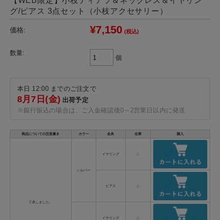
【WEB限定】小枝ティアラ＆ネックレス＆イヤリン
グ/ピアス 3点セット（小枝アクセサリー）
¥7,150
価格:
(税込)
数量:
個
本日 12:00 までのご注文で
8月7日(金)
出荷予定
※銀行振込の場合は、ご入金確認後0～2営業日以内に発送
商品についての注意書き
カラー
金具
在庫
購入
イヤリング
△
シルバー
ピアス
△
了承しました。
イヤリング
△