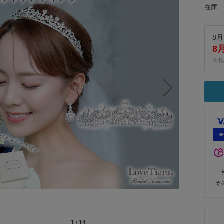
在庫:
8月
8
※
一
そ
1
/
14