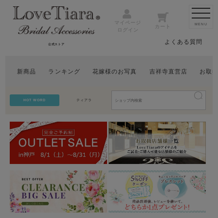
マイページ
MENU
カート
ログイン
よくある質問
公式ストア
新商品
ランキング
花嫁様のお写真
吉祥寺直営店
お取
HOT WORD
ティアラ