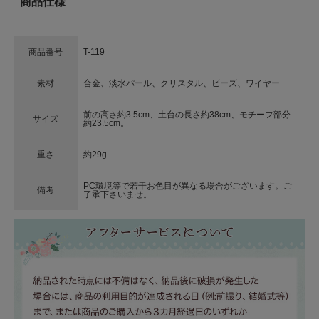
商品仕様
商品番号
T-119
素材
合金、淡水パール、クリスタル、ビーズ、ワイヤー
前の高さ約3.5cm、土台の長さ約38cm、モチーフ部分
サイズ
約23.5cm。
重さ
約29g
PC環境等で若干お色目が異なる場合がございます。ご
備考
了承下さいませ。