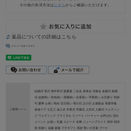
その他の決済方法は
こちら
からご確認いただけます。
返品についての詳細はこちら
レビューはありません
結婚式 挙式 海外挙式 披露宴 二次会 発表会 演奏会 金婚式 銀婚
式 結婚祝い 快気祝い 就職祝い 出産祝い 卒業祝い お宮参り 初節
句 慶事 お食い初め 百日祝い 母の日 父の日 お遊戯会 母親学級
ご使用シーン
産後ケア 七五三 成人式 卒業式 卒園式 入学式 入園式 ウェディン
グ ウエディング ブライダル リゾート パーティー お呼ばれ 演出
イベント お祝い 礼服 スピーチ 余興 ジューンブライド 招待 招待
状 前撮り 花嫁 親族 プチギフト 高砂 誓いの言葉 ブーケ