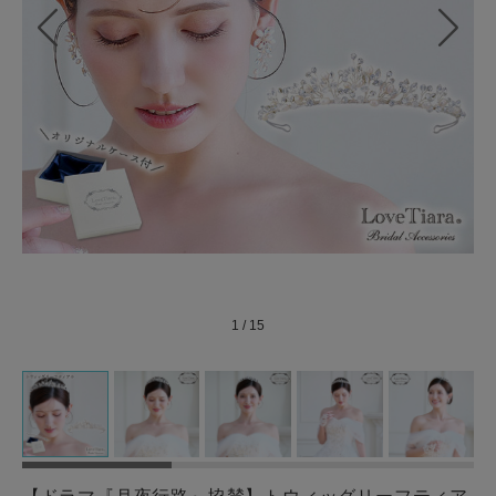
1
/
15