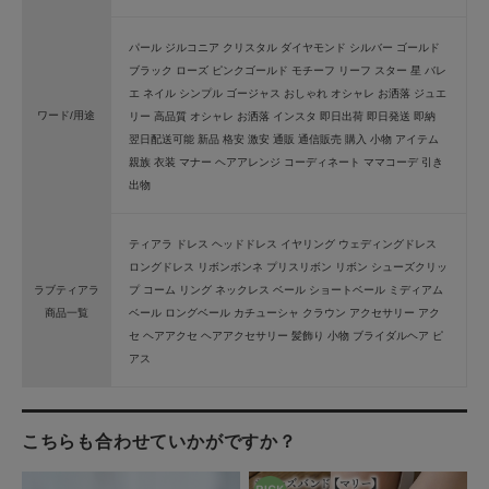
パール ジルコニア クリスタル ダイヤモンド シルバー ゴールド
ブラック ローズ ピンクゴールド モチーフ リーフ スター 星 バレ
エ ネイル シンプル ゴージャス おしゃれ オシャレ お洒落 ジュエ
ワード/用途
リー 高品質 オシャレ お洒落 インスタ 即日出荷 即日発送 即納
翌日配送可能 新品 格安 激安 通販 通信販売 購入 小物 アイテム
親族 衣装 マナー ヘアアレンジ コーディネート ママコーデ 引き
出物
ティアラ ドレス ヘッドドレス イヤリング ウェディングドレス
ロングドレス リボンボンネ プリスリボン リボン シューズクリッ
ラブティアラ
プ コーム リング ネックレス ベール ショートベール ミディアム
商品一覧
ベール ロングベール カチューシャ クラウン アクセサリー アク
セ ヘアアクセ ヘアアクセサリー 髪飾り 小物 ブライダルヘア ピ
アス
こちらも合わせていかがですか？