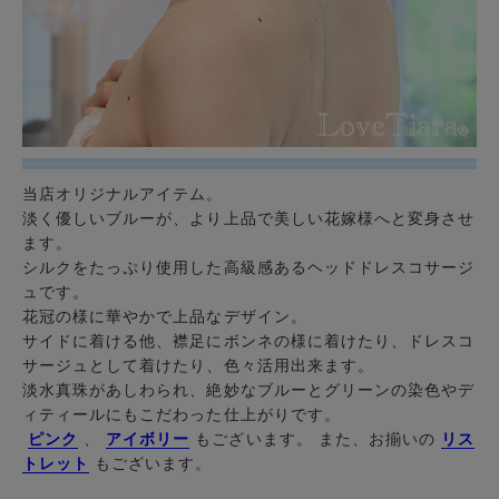
当店オリジナルアイテム。
淡く優しいブルーが、より上品で美しい花嫁様へと変身させ
ます。
シルクをたっぷり使用した高級感ある
ヘッドドレス
コサージ
ュです。
花冠の様に華やかで上品なデザイン。
サイドに着ける他、襟足にボンネの様に着けたり、ドレス
コ
サージュ
として着けたり、色々活用出来ます。
淡水
真珠
があしわられ、絶妙なブルーとグリーンの染色やデ
ィティールにもこだわった仕上がりです。
ピンク
、
アイボリー
もございます。 また、お揃いの
リス
トレット
もございます。