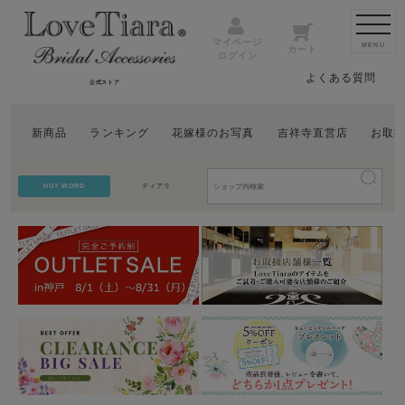
マイページ
MENU
カート
ログイン
よくある質問
公式ストア
新商品
ランキング
花嫁様のお写真
吉祥寺直営店
お取
HOT WORD
ティアラ