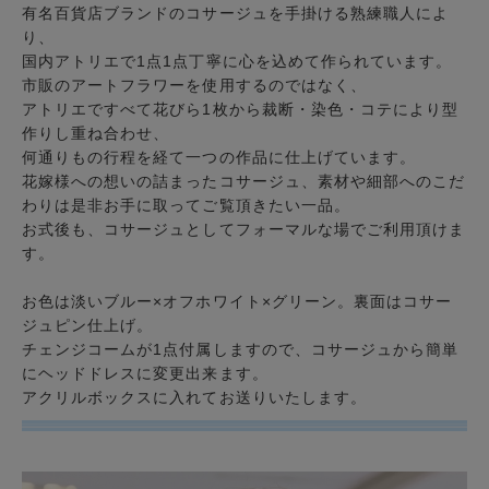
有名百貨店ブランドのコサージュを手掛ける熟練職人によ
り、
国内アトリエで1点1点丁寧に心を込めて作られています。
市販のアートフラワーを使用するのではなく、
アトリエですべて花びら1枚から裁断・染色・コテにより型
作りし重ね合わせ、
何通りもの行程を経て一つの作品に仕上げています。
花嫁様への想いの詰まったコサージュ、素材や細部へのこだ
わりは是非お手に取ってご覧頂きたい一品。
お式後も、コサージュとしてフォーマルな場でご利用頂けま
す。
お色は淡いブルー×オフホワイト×グリーン。裏面はコサー
ジュピン仕上げ。
チェンジコームが1点付属しますので、コサージュから簡単
にヘッドドレスに変更出来ます。
アクリルボックスに入れてお送りいたします。