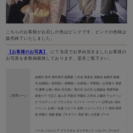
こちらのお客様がお召しの色はピンクです。ピンクの色味は
販売終了いたしました。
【お客様のお写真】
にて当店でお求め頂きましたお客様の
お写真を多数掲載致しております。是非ご覧下さい。
結婚式 挙式 海外挙式 披露宴 二次会 発表会 演奏会 金婚式 銀婚
式 結婚祝い 快気祝い 就職祝い 出産祝い 卒業祝い お宮参り 初節
句 慶事 お食い初め 百日祝い 母の日 父の日 お遊戯会 母親学級
ご使用シーン
産後ケア 七五三 成人式 卒業式 卒園式 入学式 入園式 ウェディン
グ ウエディング ブライダル リゾート パーティー お呼ばれ 演出
イベント お祝い 礼服 スピーチ 余興 ジューンブライド 招待 招待
状 前撮り 花嫁 親族 プチギフト 高砂 誓いの言葉 ブーケ
パール ジルコニア クリスタル ダイヤモンド シルバー ゴールド