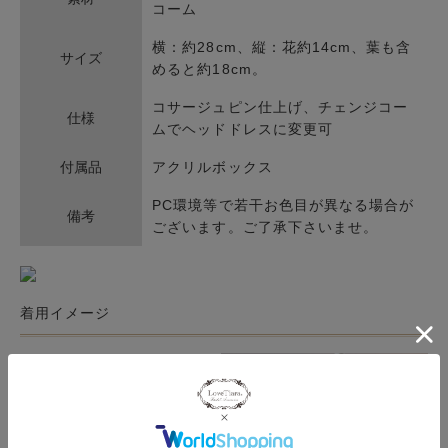
コーム
横：約28cm、縦：花約14cm、葉も含
サイズ
めると約18cm。
コサージュピン仕上げ、チェンジコー
仕様
ムでヘッドドレスに変更可
付属品
アクリルボックス
PC環境等で若干お色目が異なる場合が
備考
ございます。ご了承下さいませ。
着用イメージ