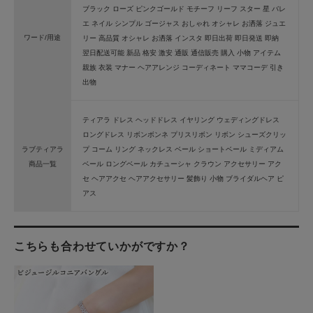
ブラック ローズ ピンクゴールド モチーフ リーフ スター 星 バレ
エ ネイル シンプル ゴージャス おしゃれ オシャレ お洒落 ジュエ
ワード/用途
リー 高品質 オシャレ お洒落 インスタ 即日出荷 即日発送 即納
翌日配送可能 新品 格安 激安 通販 通信販売 購入 小物 アイテム
親族 衣装 マナー ヘアアレンジ コーディネート ママコーデ 引き
出物
ティアラ ドレス ヘッドドレス イヤリング ウェディングドレス
ロングドレス リボンボンネ プリスリボン リボン シューズクリッ
ラブティアラ
プ コーム リング ネックレス ベール ショートベール ミディアム
商品一覧
ベール ロングベール カチューシャ クラウン アクセサリー アク
セ ヘアアクセ ヘアアクセサリー 髪飾り 小物 ブライダルヘア ピ
アス
こちらも合わせていかがですか？