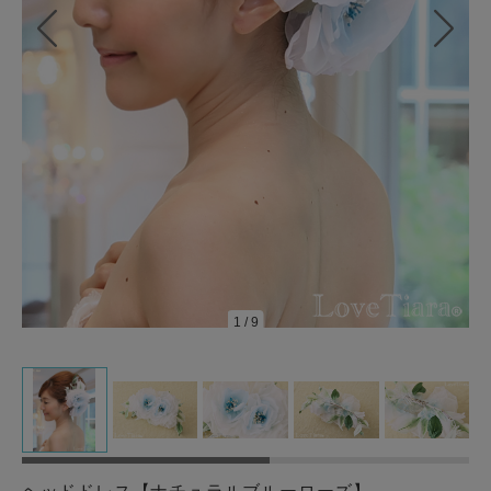
1
/
9