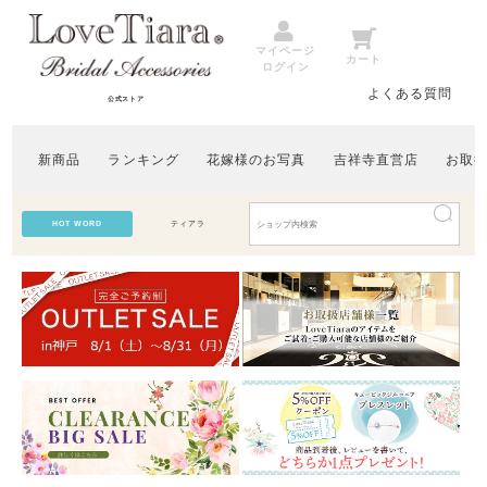
マイページ
カート
ログイン
よくある質問
公式ストア
新商品
ランキング
花嫁様のお写真
吉祥寺直営店
お取
HOT WORD
ティアラ