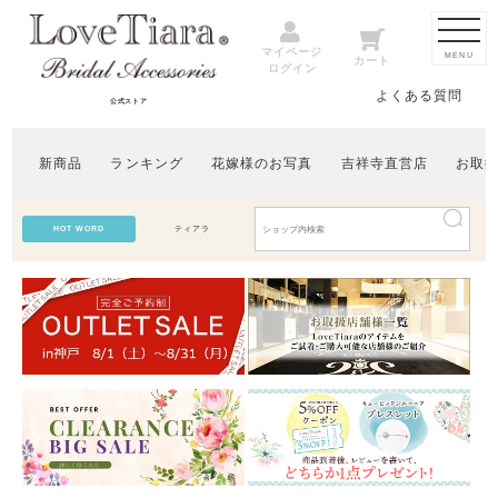
マイページ
MENU
カート
ログイン
よくある質問
公式ストア
新商品
ランキング
花嫁様のお写真
吉祥寺直営店
お取
HOT WORD
ティアラ